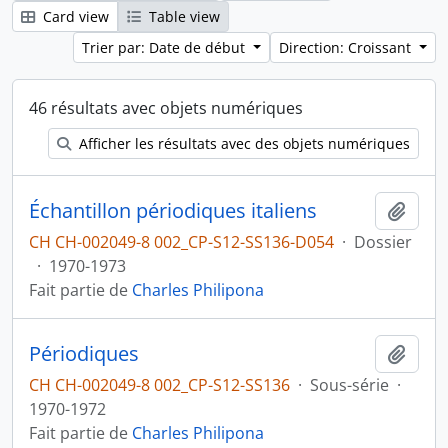
Card view
Table view
Trier par: Date de début
Direction: Croissant
46 résultats avec objets numériques
Afficher les résultats avec des objets numériques
Échantillon périodiques italiens
Ajout
CH CH-002049-8 002_CP-S12-SS136-D054
·
Dossier
·
1970-1973
Fait partie de
Charles Philipona
Périodiques
Ajout
CH CH-002049-8 002_CP-S12-SS136
·
Sous-série
·
1970-1972
Fait partie de
Charles Philipona