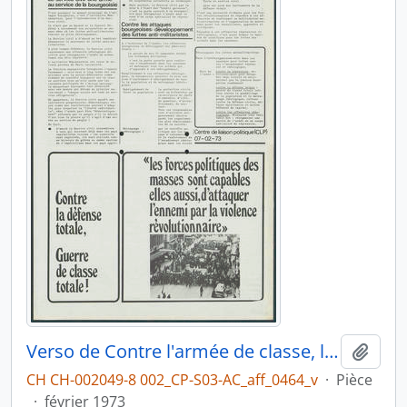
Verso de Contre l'armée de classe, la lutte continue
Ajout
CH CH-002049-8 002_CP-S03-AC_aff_0464_v
·
Pièce
·
février 1973