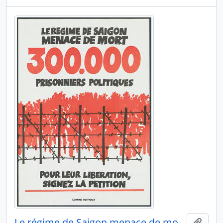
Le régime de Saigon menace de mort 300'000 prisoniers politiques
Ajout