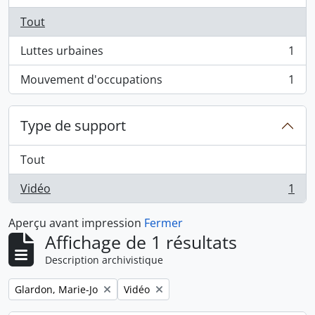
Tout
Luttes urbaines
1
, 1 résultats
Mouvement d'occupations
1
, 1 résultats
Type de support
Tout
Vidéo
1
, 1 résultats
Aperçu avant impression
Fermer
Affichage de 1 résultats
Description archivistique
Remove filter:
Remove filter:
Glardon, Marie-Jo
Vidéo