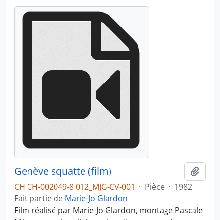
Genève squatte (film)
Ajout
CH CH-002049-8 012_MJG-CV-001
·
Pièce
·
1982
Fait partie de
Marie-Jo Glardon
Film réalisé par Marie-Jo Glardon, montage Pascale