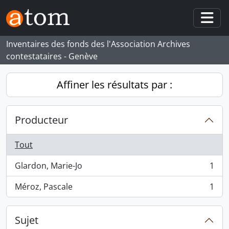
Skip to main content
Togg
Inventaires des fonds des l'Association Archives
contestataires - Genève
Affiner les résultats par :
Producteur
Tout
Glardon, Marie-Jo
1
, 1 résultats
Méroz, Pascale
1
, 1 résultats
Sujet