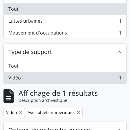
Tout
Luttes urbaines
1
, 1 résultats
Mouvement d'occupations
1
, 1 résultats
Type de support
Tout
Vidéo
1
, 1 résultats
Affichage de 1 résultats
Description archivistique
Remove filter:
Remove filter:
Vidéo
Avec objets numériques
Options de recherche avancée