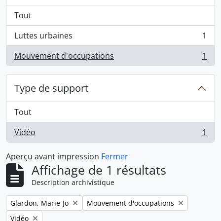
Tout
Luttes urbaines
1
, 1 résultats
Mouvement d'occupations
1
, 1 résultats
Type de support
Tout
Vidéo
1
, 1 résultats
Aperçu avant impression
Fermer
Affichage de 1 résultats
Description archivistique
Remove filter:
Remove filter:
Glardon, Marie-Jo
Mouvement d'occupations
Remove filter:
Vidéo