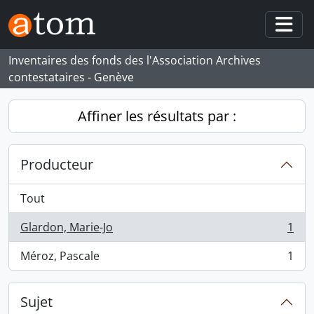
Skip to main content
Togg
Inventaires des fonds des l'Association Archives
contestataires - Genève
Affiner les résultats par :
Producteur
Tout
Glardon, Marie-Jo
1
, 1 résultats
Méroz, Pascale
1
, 1 résultats
Sujet