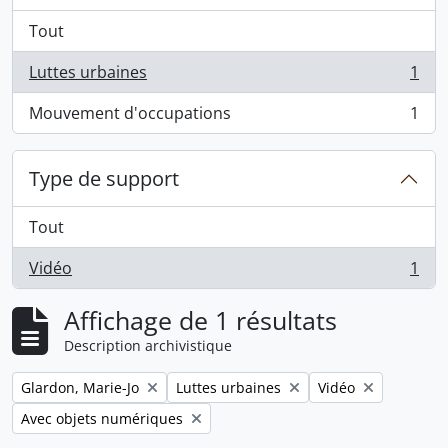
Tout
Luttes urbaines
1
, 1 résultats
Mouvement d'occupations
1
, 1 résultats
Type de support
Tout
Vidéo
1
, 1 résultats
Affichage de 1 résultats
Description archivistique
Remove filter:
Remove filter:
Remove filter:
Glardon, Marie-Jo
Luttes urbaines
Vidéo
Remove filter:
Avec objets numériques