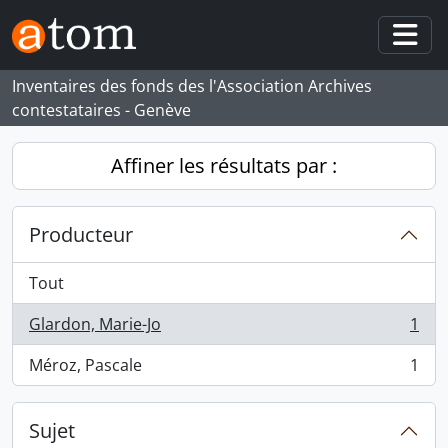
Skip to main content
Togg
Inventaires des fonds des l'Association Archives
contestataires - Genève
Affiner les résultats par :
Producteur
Tout
Glardon, Marie-Jo
1
, 1 résultats
Méroz, Pascale
1
, 1 résultats
Sujet