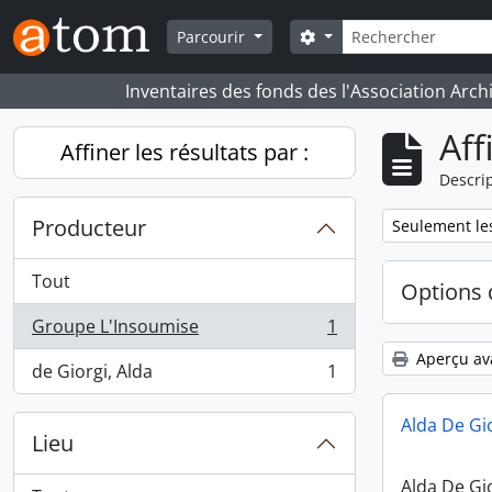
Skip to main content
Rechercher
Search options
Parcourir
Inventaires des fonds des l'Association Arch
Aff
Affiner les résultats par :
Descrip
Producteur
Remove filter:
Seulement les
Tout
Options 
Groupe L'Insoumise
1
, 1 résultats
Aperçu av
de Giorgi, Alda
1
, 1 résultats
Alda De Gi
Lieu
Alda De Gi