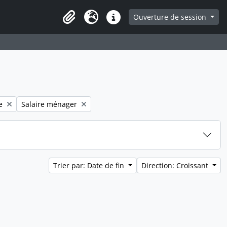
ge
Ouverture de session
Presse-papier
Langue
Liens rapides
filter:
Remove filter:
e
Salaire ménager
Trier par: Date de fin
Direction: Croissant