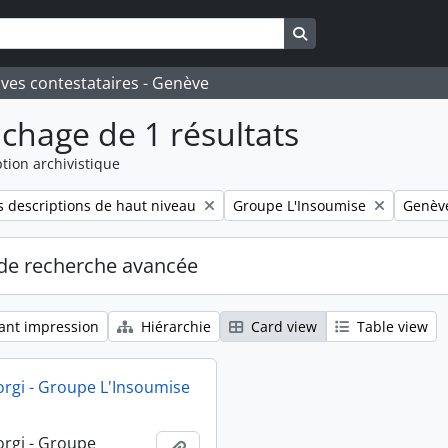
Search in browse pa
ives contestataires - Genève
ichage de 1 résultats
tion archivistique
Remove filter:
Remove 
 descriptions de haut niveau
Groupe L'Insoumise
Genèv
de recherche avancée
ant impression
Hiérarchie
Card view
Table view
orgi - Groupe L'Insoumise
orgi - Groupe