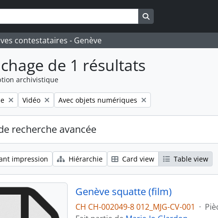
Search in browse pa
ives contestataires - Genève
ichage de 1 résultats
tion archivistique
Remove filter:
Remove filter:
le
Vidéo
Avec objets numériques
de recherche avancée
ant impression
Hiérarchie
Card view
Table view
Genève squatte (film)
CH CH-002049-8 012_MJG-CV-001
·
Piè