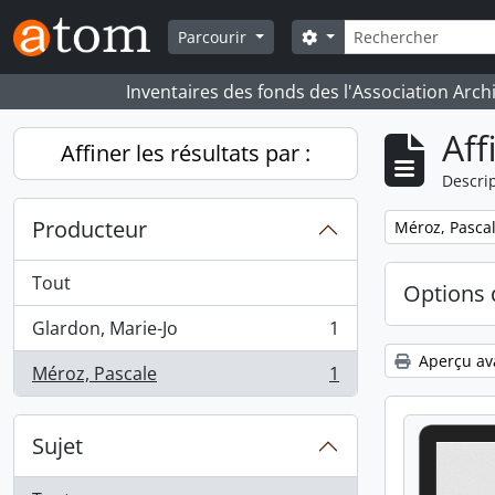
Skip to main content
Rechercher
Search options
Parcourir
Inventaires des fonds des l'Association Arch
Aff
Affiner les résultats par :
Descrip
Producteur
Remove filter:
Méroz, Pasca
Tout
Options 
Glardon, Marie-Jo
1
, 1 résultats
Aperçu av
Méroz, Pascale
1
, 1 résultats
Sujet