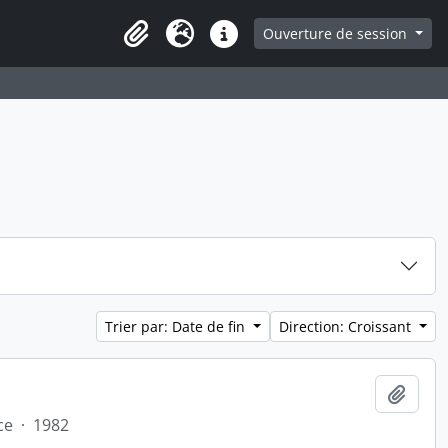
ge
Ouverture de session
Presse-papier
Langue
Liens rapides
Trier par: Date de fin
Direction: Croissant
Ajout
ce
·
1982