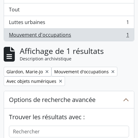
Tout
Luttes urbaines
1
, 1 résultats
Mouvement d'occupations
1
, 1 résultats
Affichage de 1 résultats
Description archivistique
Remove filter:
Remove filter:
Glardon, Marie-Jo
Mouvement d'occupations
Remove filter:
Avec objets numériques
Options de recherche avancée
Trouver les résultats avec :