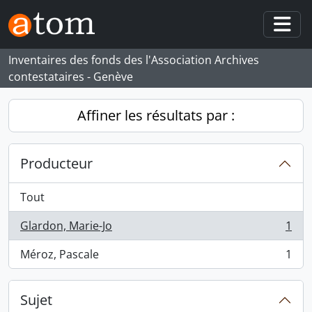
Skip to main content
Togg
Inventaires des fonds des l'Association Archives
contestataires - Genève
Affiner les résultats par :
Producteur
Tout
Glardon, Marie-Jo
1
, 1 résultats
Méroz, Pascale
1
, 1 résultats
Sujet