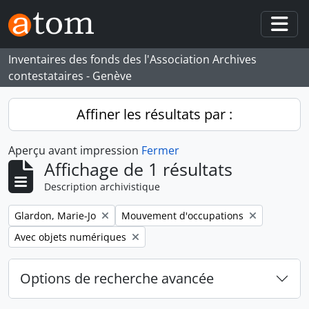
Skip to main content
Togg
Inventaires des fonds des l'Association Archives
contestataires - Genève
Affiner les résultats par :
Aperçu avant impression
Fermer
Affichage de 1 résultats
Description archivistique
Remove filter:
Remove filter:
Glardon, Marie-Jo
Mouvement d'occupations
Remove filter:
Avec objets numériques
Options de recherche avancée