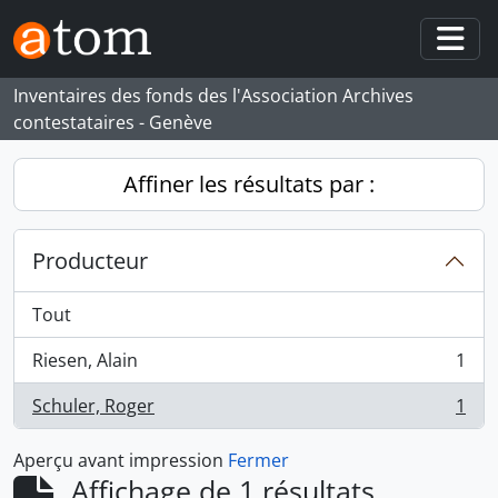
Skip to main content
Togg
Inventaires des fonds des l'Association Archives
contestataires - Genève
Affiner les résultats par :
Producteur
Tout
Riesen, Alain
1
, 1 résultats
Schuler, Roger
1
, 1 résultats
Aperçu avant impression
Fermer
Affichage de 1 résultats