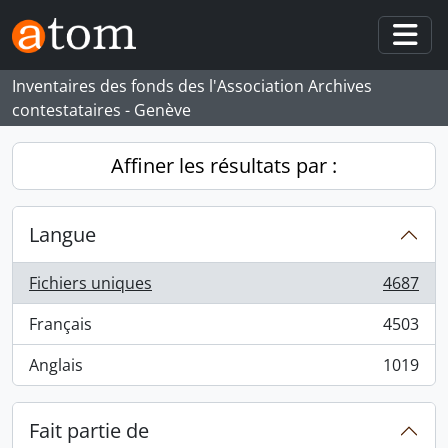
Skip to main content
Togg
Inventaires des fonds des l'Association Archives
contestataires - Genève
Affiner les résultats par :
Langue
Fichiers uniques
4687
, 4687 résultats
Français
4503
, 4503 résultats
Anglais
1019
, 1019 résultats
Fait partie de