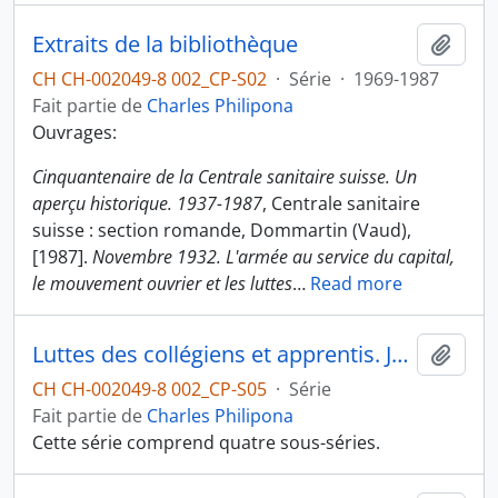
Extraits de la bibliothèque
Ajout
CH CH-002049-8 002_CP-S02
·
Série
·
1969-1987
Fait partie de
Charles Philipona
Ouvrages:
Cinquantenaire de la Centrale sanitaire suisse. Un
aperçu historique. 1937-1987
, Centrale sanitaire
suisse : section romande, Dommartin (Vaud),
[1987].
Novembre 1932. L'armée au service du capital,
le mouvement ouvrier et les luttes
…
Read more
Luttes des collégiens et apprentis. Jeunesse ouvrière chrétienne
Ajout
CH CH-002049-8 002_CP-S05
·
Série
Fait partie de
Charles Philipona
Cette série comprend quatre sous-séries.