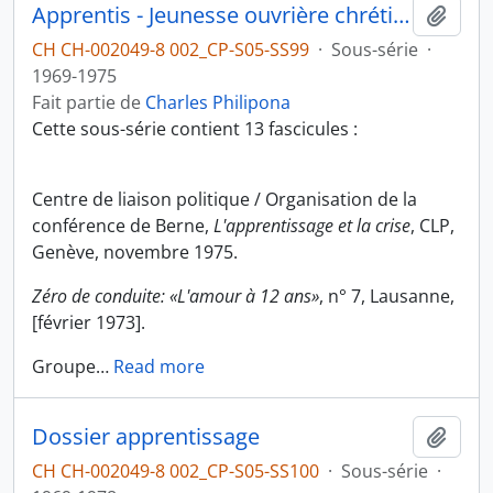
Apprentis - Jeunesse ouvrière chrétienne (JOC)
Ajout
CH CH-002049-8 002_CP-S05-SS99
·
Sous-série
·
1969-1975
Fait partie de
Charles Philipona
Cette sous-série contient 13 fascicules :
Centre de liaison politique / Organisation de la
conférence de Berne,
L'apprentissage et la crise
, CLP,
Genève, novembre 1975.
Zéro de conduite: «L'amour à 12 ans»
, n° 7, Lausanne,
[février 1973].
Groupe
…
Read more
Dossier apprentissage
Ajout
CH CH-002049-8 002_CP-S05-SS100
·
Sous-série
·