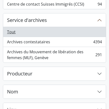
Centre de contact Suisses Immigrés (CCSI)
94
, 94 résultats
Service d'archives
Tout
Archives contestataires
4394
, 4394 résultats
Archives du Mouvement de libération des
291
, 291 résultats
femmes (MLF), Genève
Producteur
Nom