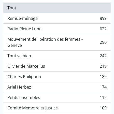
Tout
Remue-ménage
899
, 899 résultats
Radio Pleine Lune
622
, 622 résultats
Mouvement de libération des femmes -
290
, 290 résultats
Genève
Tout va bien
242
, 242 résultats
Olivier de Marcellus
219
, 219 résultats
Charles Philipona
189
, 189 résultats
Ariel Herbez
174
, 174 résultats
Petits ensembles
112
, 112 résultats
Comité Mémoire et Justice
109
, 109 résultats