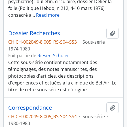
psychiatrie) : bulletin, circulaire, dossier Délier la
folie (Politique Hebdo, n 212, 4-10 mars 1976)
consacré à
…
Read more
Dossier Recherches
Ajout
CH CH-002049-8 005_RS-S04-SS3
·
Sous-série
·
1974-1980
Fait partie de
Riesen-Schuler
Cette sous-série contient notamment des
témoignages, des notes manuscrites, des
photocopies d'articles, des descriptions
d'expériences effectuées à la clinique de Bel-Air. Le
titre de cette sous-série est d'origine.
Correspondance
Ajout
CH CH-002049-8 005_RS-S04-SS4
·
Sous-série
·
1980-1983