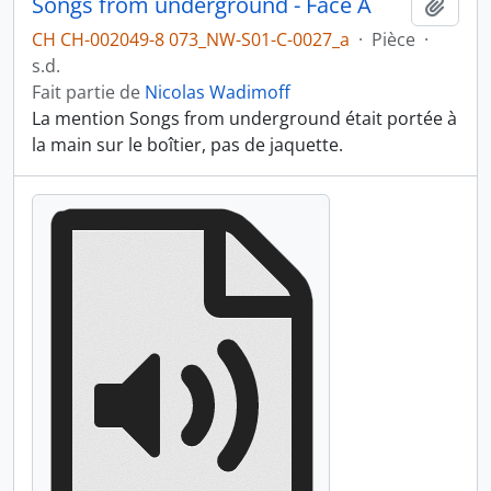
Songs from underground - Face A
Ajout
CH CH-002049-8 073_NW-S01-C-0027_a
·
Pièce
·
s.d.
Fait partie de
Nicolas Wadimoff
La mention Songs from underground était portée à
la main sur le boîtier, pas de jaquette.