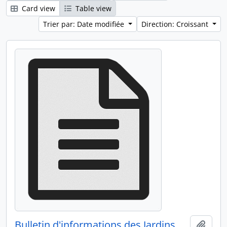
Card view
Table view
Trier par: Date modifiée
Direction: Croissant
Bulletin d'informations des Jardins de Cocagne n°0 novembre 1978
Ajout