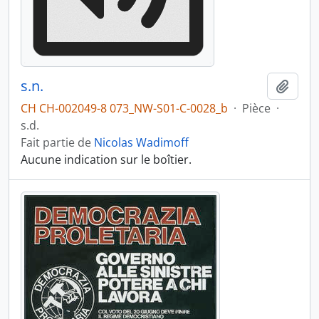
s.n.
Ajout
CH CH-002049-8 073_NW-S01-C-0028_b
·
Pièce
·
s.d.
Fait partie de
Nicolas Wadimoff
Aucune indication sur le boîtier.