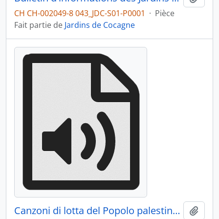
CH CH-002049-8 043_JDC-S01-P0001
·
Pièce
Fait partie de
Jardins de Cocagne
Canzoni di lotta del Popolo palestinense Marcel Kalifè Al Mayadine - Face B
Ajout