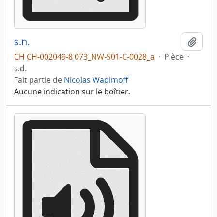
s.n.
Ajout
CH CH-002049-8 073_NW-S01-C-0028_a
·
Pièce
·
s.d.
Fait partie de
Nicolas Wadimoff
Aucune indication sur le boîtier.