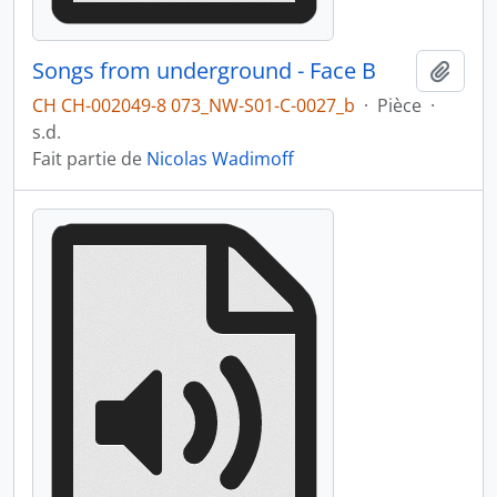
Songs from underground - Face B
Ajout
CH CH-002049-8 073_NW-S01-C-0027_b
·
Pièce
·
s.d.
Fait partie de
Nicolas Wadimoff