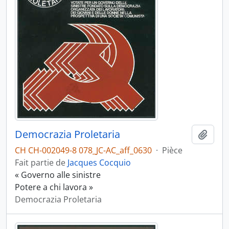
Democrazia Proletaria
Ajout
CH CH-002049-8 078_JC-AC_aff_0630
·
Pièce
Fait partie de
Jacques Cocquio
« Governo alle sinistre
Potere a chi lavora »
Democrazia Proletaria