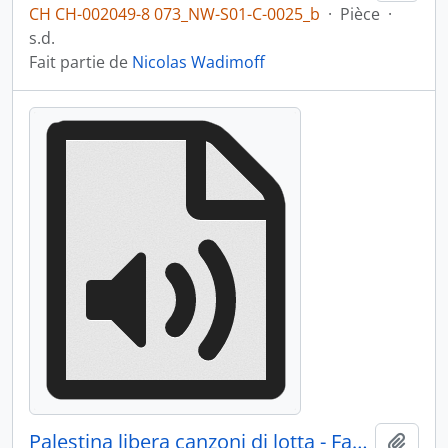
CH CH-002049-8 073_NW-S01-C-0025_b
·
Pièce
·
s.d.
Fait partie de
Nicolas Wadimoff
Palestina libera canzoni di lotta - Face B
Ajout