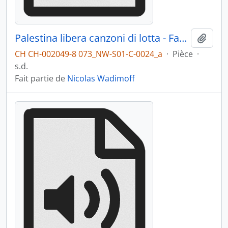
Palestina libera canzoni di lotta - Face A
Ajout
CH CH-002049-8 073_NW-S01-C-0024_a
·
Pièce
·
s.d.
Fait partie de
Nicolas Wadimoff