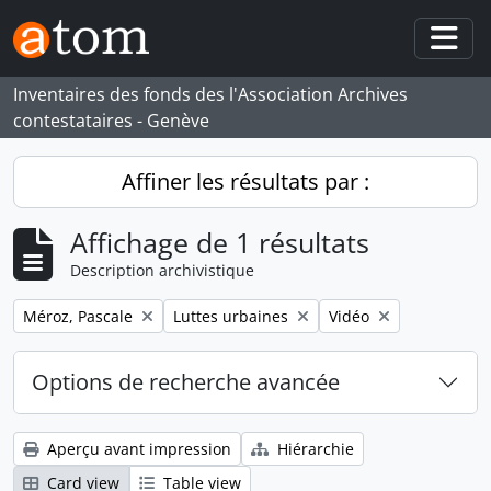
Skip to main content
Togg
Inventaires des fonds des l'Association Archives
contestataires - Genève
Affiner les résultats par :
Affichage de 1 résultats
Description archivistique
Remove filter:
Remove filter:
Remove filter:
Méroz, Pascale
Luttes urbaines
Vidéo
Options de recherche avancée
Aperçu avant impression
Hiérarchie
Card view
Table view