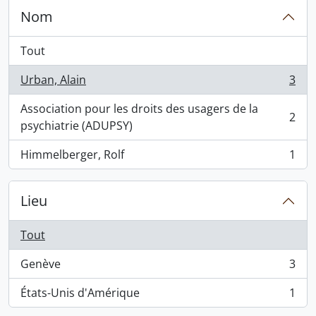
Nom
Tout
Urban, Alain
3
, 3 résultats
Association pour les droits des usagers de la
2
, 2 résultats
psychiatrie (ADUPSY)
Himmelberger, Rolf
1
, 1 résultats
Lieu
Tout
Genève
3
, 3 résultats
États-Unis d'Amérique
1
, 1 résultats