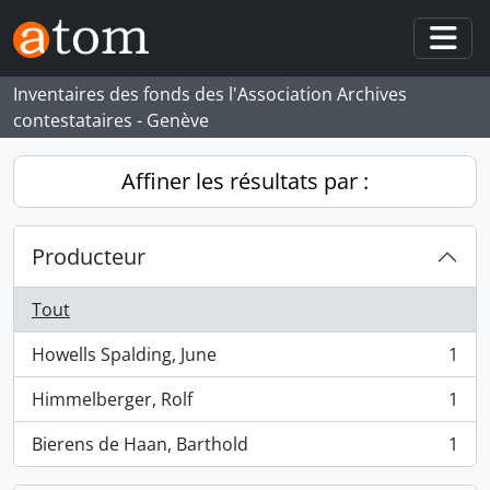
Skip to main content
Togg
Inventaires des fonds des l'Association Archives
contestataires - Genève
Affiner les résultats par :
Producteur
Tout
Howells Spalding, June
1
, 1 résultats
Himmelberger, Rolf
1
, 1 résultats
Bierens de Haan, Barthold
1
, 1 résultats