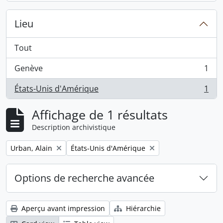
Lieu
Tout
Genève
1
, 1 résultats
États-Unis d'Amérique
1
, 1 résultats
Affichage de 1 résultats
Description archivistique
Remove filter:
Remove filter:
Urban, Alain
États-Unis d'Amérique
Options de recherche avancée
Aperçu avant impression
Hiérarchie