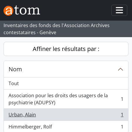
Skip to main content
Togg
Inventaires des fonds des l'Association Archives
contestataires - Genève
Affiner les résultats par :
Nom
Tout
Association pour les droits des usagers de la
1
, 1 résultats
psychiatrie (ADUPSY)
Urban, Alain
1
, 1 résultats
Himmelberger, Rolf
1
, 1 résultats