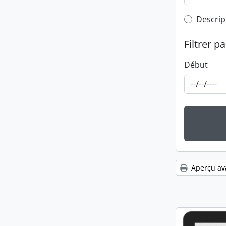
Top-leve
Descrip
Filtrer pa
Début
Aperçu av