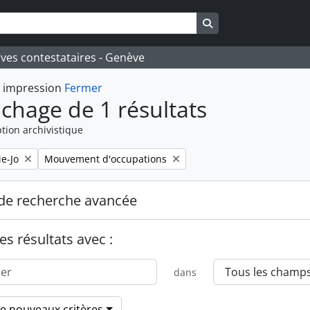
Search in browse pa
ives contestataires - Genève
t impression
Fermer
ichage de 1 résultats
tion archivistique
Remove filter:
e-Jo
Mouvement d'occupations
de recherche avancée
es résultats avec :
dans
de nouveaux critères