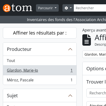
Skip to main content
Rechercher
Search options
Parcourir
Inventaires des fonds des l'Association Arch
Aperçu avan
Affiner les résultats par :
Aff
Descrip
Producteur
Remove filter:
Glardon, Mari
Tout
Options 
Glardon, Marie-Jo
1
, 1 résultats
Méroz, Pascale
1
Trouver l
, 1 résultats
Sujet
Ajouter 