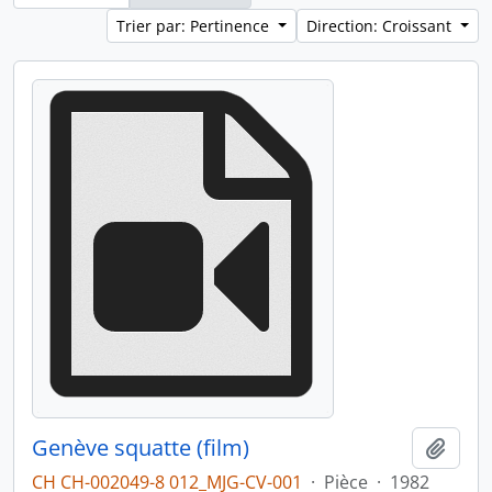
Trier par: Pertinence
Direction: Croissant
Genève squatte (film)
Ajout
CH CH-002049-8 012_MJG-CV-001
·
Pièce
·
1982