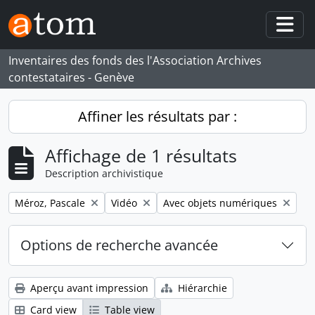
Skip to main content
Togg
Inventaires des fonds des l'Association Archives
contestataires - Genève
Affiner les résultats par :
Affichage de 1 résultats
Description archivistique
Remove filter:
Remove filter:
Remove filter:
Méroz, Pascale
Vidéo
Avec objets numériques
Options de recherche avancée
Aperçu avant impression
Hiérarchie
Card view
Table view