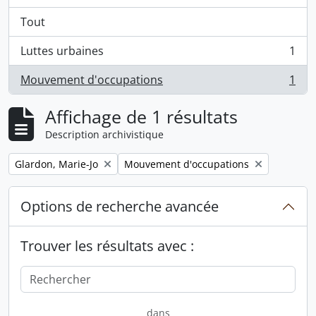
Tout
Luttes urbaines
1
, 1 résultats
Mouvement d'occupations
1
, 1 résultats
Affichage de 1 résultats
Description archivistique
Remove filter:
Remove filter:
Glardon, Marie-Jo
Mouvement d'occupations
Options de recherche avancée
Trouver les résultats avec :
dans