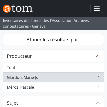
Skip to main content
Togg
Inventaires des fonds des l'Association Archives
contestataires - Genève
Affiner les résultats par :
Producteur
Tout
Glardon, Marie-Jo
1
, 1 résultats
Méroz, Pascale
1
, 1 résultats
Sujet