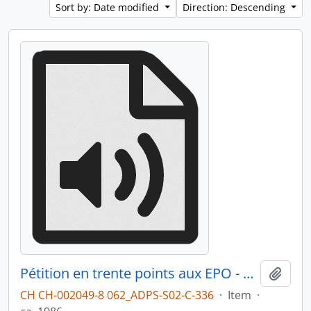
Sort by: Date modified
Direction: Descending
Pétition en trente points aux EPO - émission sur Radio Zones
Add t
CH CH-002049-8 062_ADPS-S02-C-336
·
Item
·