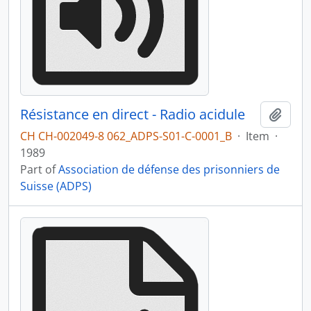
Résistance en direct - Radio acidule
Add t
CH CH-002049-8 062_ADPS-S01-C-0001_B
·
Item
·
1989
Part of
Association de défense des prisonniers de
Suisse (ADPS)