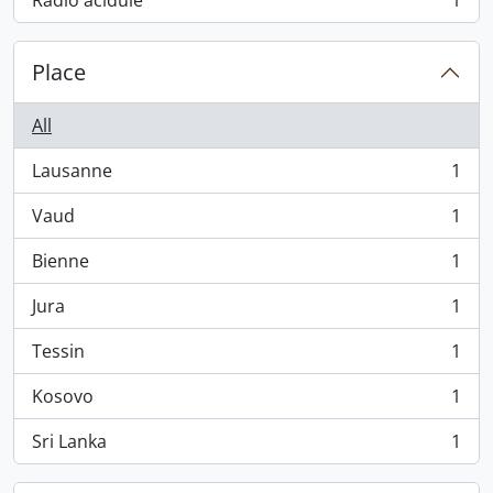
Radio acidule
1
, 1 results
Place
All
Lausanne
1
, 1 results
Vaud
1
, 1 results
Bienne
1
, 1 results
Jura
1
, 1 results
Tessin
1
, 1 results
Kosovo
1
, 1 results
Sri Lanka
1
, 1 results