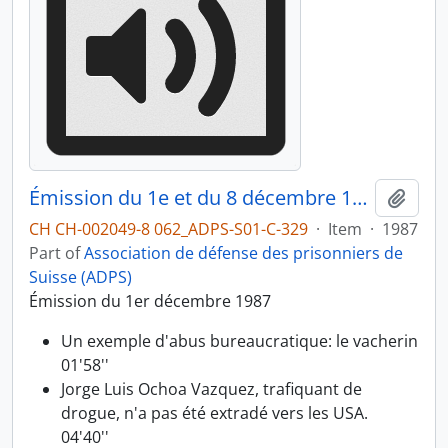
Émission du 1e et du 8 décembre 1987
Add t
CH CH-002049-8 062_ADPS-S01-C-329
·
Item
·
1987
Part of
Association de défense des prisonniers de
Suisse (ADPS)
Émission du 1er décembre 1987
Un exemple d'abus bureaucratique: le vacherin
01'58''
Jorge Luis Ochoa Vazquez, trafiquant de
drogue, n'a pas été extradé vers les USA.
04'40''