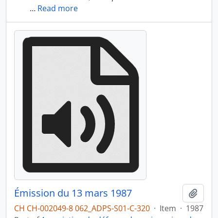
…
Read more
Émission du 13 mars 1987
Add t
CH CH-002049-8 062_ADPS-S01-C-320
·
Item
·
1987