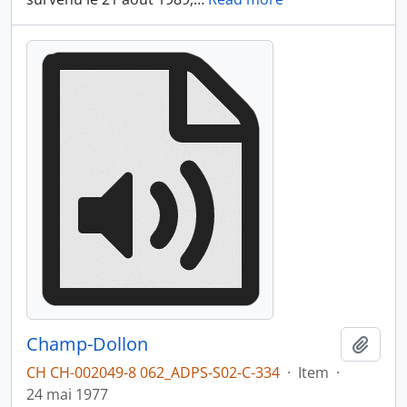
Champ-Dollon
Add t
CH CH-002049-8 062_ADPS-S02-C-334
·
Item
·
24 mai 1977