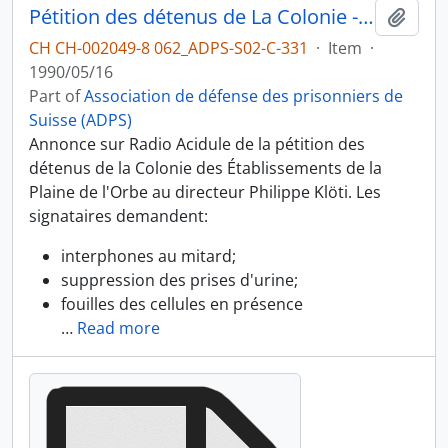
Pétition des détenus de La Colonie - entretien avec Max Rawyler du 16 mai 1990 sur Radio Acidule
Add t
CH CH-002049-8 062_ADPS-S02-C-331
·
Item
·
1990/05/16
Part of
Association de défense des prisonniers de
Suisse (ADPS)
Annonce sur Radio Acidule de la pétition des
détenus de la Colonie des Établissements de la
Plaine de l'Orbe au directeur Philippe Klöti. Les
signataires demandent:
interphones au mitard;
suppression des prises d'urine;
fouilles des cellules en présence
…
Read more