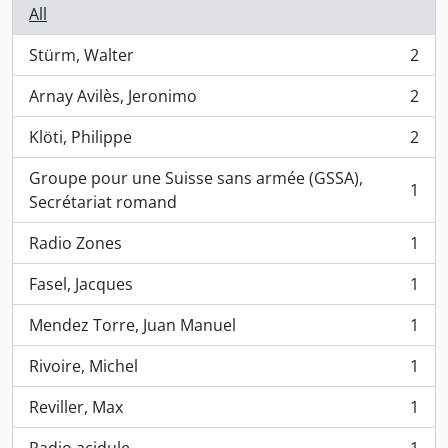
All
Stürm, Walter
2
, 2 results
Arnay Avilès, Jeronimo
2
, 2 results
Klöti, Philippe
2
, 2 results
Groupe pour une Suisse sans armée (GSSA),
1
, 1 results
Secrétariat romand
Radio Zones
1
, 1 results
Fasel, Jacques
1
, 1 results
Mendez Torre, Juan Manuel
1
, 1 results
Rivoire, Michel
1
, 1 results
Reviller, Max
1
, 1 results