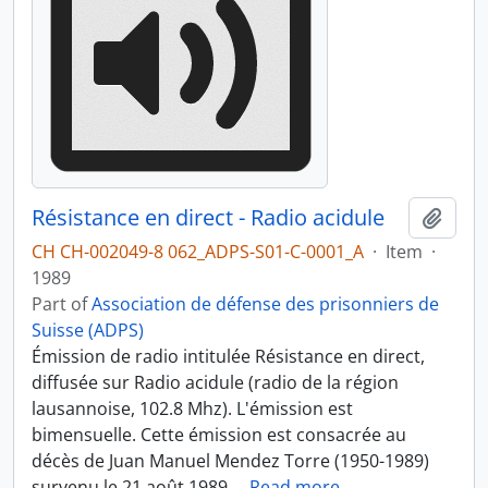
Résistance en direct - Radio acidule
Add t
CH CH-002049-8 062_ADPS-S01-C-0001_A
·
Item
·
1989
Part of
Association de défense des prisonniers de
Suisse (ADPS)
Émission de radio intitulée Résistance en direct,
diffusée sur Radio acidule (radio de la région
lausannoise, 102.8 Mhz). L'émission est
bimensuelle. Cette émission est consacrée au
décès de Juan Manuel Mendez Torre (1950-1989)
survenu le 21 août 1989,
…
Read more