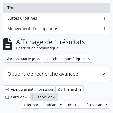
Tout
Luttes urbaines
1
, 1 résultats
Mouvement d'occupations
1
, 1 résultats
Affichage de 1 résultats
Description archivistique
Remove filter:
Remove filter:
Glardon, Marie-Jo
Avec objets numériques
Options de recherche avancée
Aperçu avant impression
Hiérarchie
Card view
Table view
Trier par: Identifiant
Direction: Décroissant