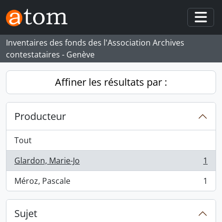
Skip to main content
Togg
Inventaires des fonds des l'Association Archives
contestataires - Genève
Affiner les résultats par :
Producteur
Tout
Glardon, Marie-Jo
1
, 1 résultats
Méroz, Pascale
1
, 1 résultats
Sujet