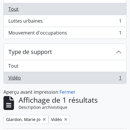
Tout
Luttes urbaines
1
, 1 résultats
Mouvement d'occupations
1
, 1 résultats
Type de support
Tout
Vidéo
1
, 1 résultats
Aperçu avant impression
Fermer
Affichage de 1 résultats
Description archivistique
Remove filter:
Remove filter:
Glardon, Marie-Jo
Vidéo