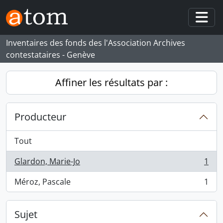
Skip to main content
Togg
Inventaires des fonds des l'Association Archives
contestataires - Genève
Affiner les résultats par :
Producteur
Tout
Glardon, Marie-Jo
1
, 1 résultats
Méroz, Pascale
1
, 1 résultats
Sujet