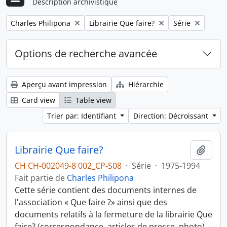
Description archivistique
Remove filter:
Remove filter:
Remove filter:
Charles Philipona
Librairie Que faire?
Série
Options de recherche avancée
Aperçu avant impression
Hiérarchie
Card view
Table view
Trier par: Identifiant
Direction: Décroissant
Librairie Que faire?
Ajout
CH CH-002049-8 002_CP-S08
·
Série
·
1975-1994
Fait partie de
Charles Philipona
Cette série contient des documents internes de
l'association « Que faire ?» ainsi que des
documents relatifs à la fermeture de la librairie Que
faire? (correspondance, articles de presse, photo).