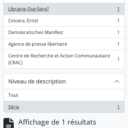
Librairie Que faire?
1
, 1 résultats
Cincera, Ernst
1
, 1 résultats
Demokratisches Manifest
1
, 1 résultats
Agence de presse libertaire
1
, 1 résultats
Centre de Recherche et Action Communautaire
1
, 1 résultats
(CRAC)
Niveau de description
Tout
Série
1
, 1 résultats
Affichage de 1 résultats