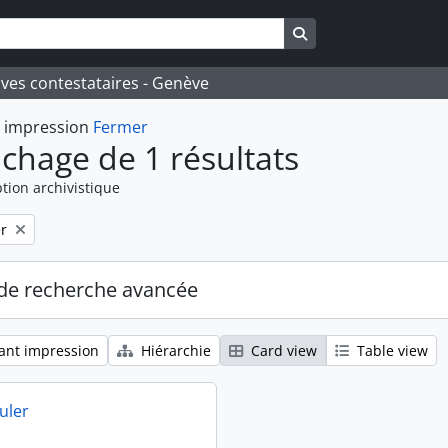
Search in browse pa
ives contestataires - Genève
t impression
Fermer
ichage de 1 résultats
tion archivistique
r
de recherche avancée
ant impression
Hiérarchie
Card view
Table view
uler