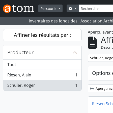
Skip to main content
Rechercher
Search options
Parcourir
Inventaires des fonds des l'Association Arch
Aperçu avan
Affiner les résultats par :
Aff
Descrip
Producteur
Remove filter:
Schuler, Roge
Tout
Options 
Riesen, Alain
1
, 1 résultats
Schuler, Roger
1
, 1 résultats
Aperçu av
Riesen-Sch