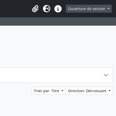
ge
Ouverture de session
Presse-papier
Langue
Liens rapides
Trier par: Titre
Direction: Décroissant