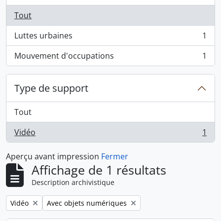
Tout
Luttes urbaines
1
, 1 résultats
Mouvement d'occupations
1
, 1 résultats
Type de support
Tout
Vidéo
1
, 1 résultats
Aperçu avant impression
Fermer
Affichage de 1 résultats
Description archivistique
Remove filter:
Remove filter:
Vidéo
Avec objets numériques