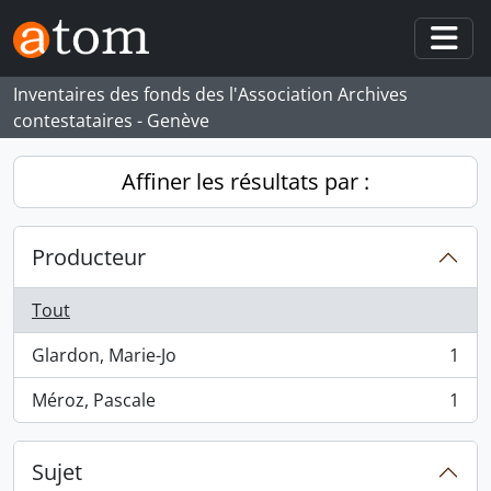
Skip to main content
Togg
Inventaires des fonds des l'Association Archives
contestataires - Genève
Affiner les résultats par :
Producteur
Tout
Glardon, Marie-Jo
1
, 1 résultats
Méroz, Pascale
1
, 1 résultats
Sujet