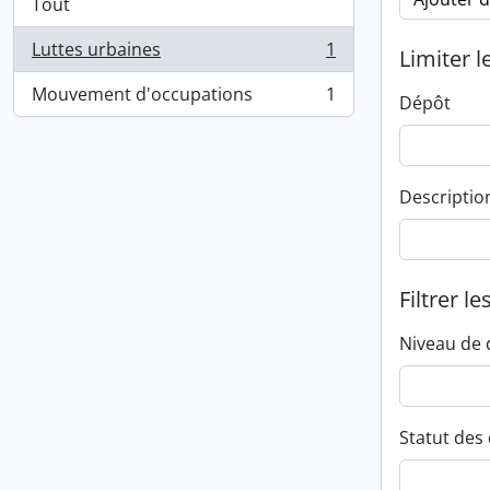
Tout
Luttes urbaines
1
Limiter l
, 1 résultats
Mouvement d'occupations
1
Dépôt
, 1 résultats
Descriptio
Filtrer le
Niveau de 
Statut des 