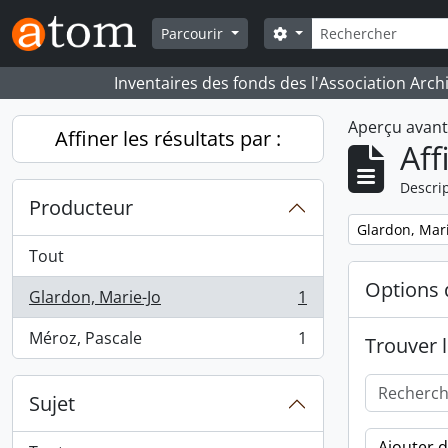
Skip to main content
Rechercher
Search options
Parcourir
Inventaires des fonds des l'Association Arch
Aperçu avan
Affiner les résultats par :
Aff
Descrip
Producteur
Remove filter:
Glardon, Mari
Tout
Options 
Glardon, Marie-Jo
1
, 1 résultats
Méroz, Pascale
1
Trouver l
, 1 résultats
Sujet
Ajouter 