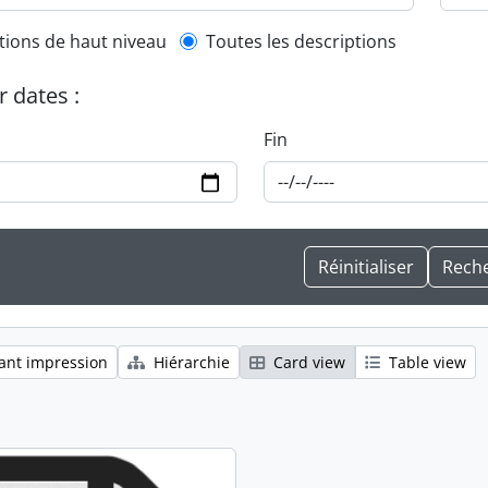
l description filter
tions de haut niveau
Toutes les descriptions
r dates :
Fin
ant impression
Hiérarchie
Card view
Table view