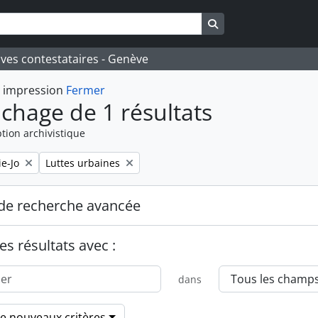
Search in browse pa
ives contestataires - Genève
t impression
Fermer
ichage de 1 résultats
tion archivistique
Remove filter:
e-Jo
Luttes urbaines
de recherche avancée
es résultats avec :
dans
de nouveaux critères