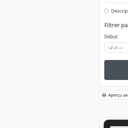
Top-leve
Descrip
Filtrer pa
Début
Aperçu av