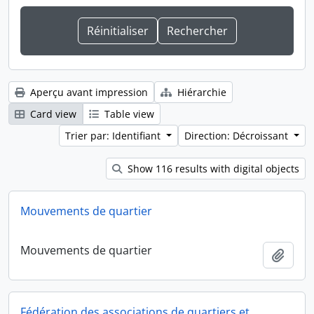
Aperçu avant impression
Hiérarchie
Card view
Table view
Trier par: Identifiant
Direction: Décroissant
Show 116 results with digital objects
Mouvements de quartier
Mouvements de quartier
Ajout
Fédération des associations de quartiers et