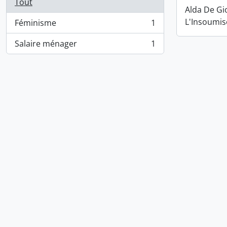
Tout
Alda De Gi
L'Insoumis
Féminisme
1
, 1 résultats
Salaire ménager
1
, 1 résultats