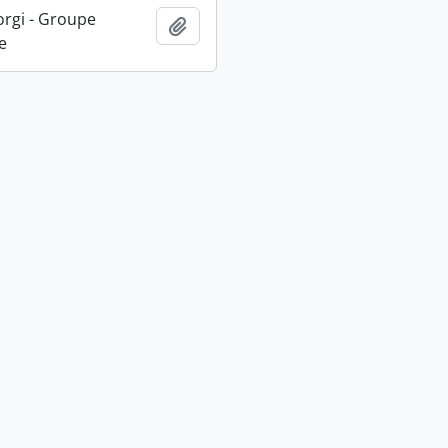
orgi - Groupe
Ajouter au presse-papier
e