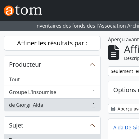
Skip to main content
Inventaires des fonds des l'Association Arch
Aperçu avan
Affiner les résultats par :
Aff
Descrip
Producteur
Remove filter:
Seulement les
Tout
Options 
Groupe L'Insoumise
1
, 1 résultats
de Giorgi, Alda
1
, 1 résultats
Aperçu av
Sujet
Alda De Gi