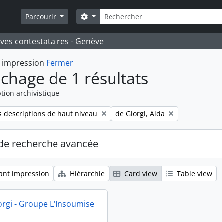
Rechercher
Search options
Parcourir
ives contestataires - Genève
t impression
Fermer
ichage de 1 résultats
tion archivistique
Remove filter:
 descriptions de haut niveau
de Giorgi, Alda
de recherche avancée
ant impression
Hiérarchie
Card view
Table view
orgi - Groupe L'Insoumise