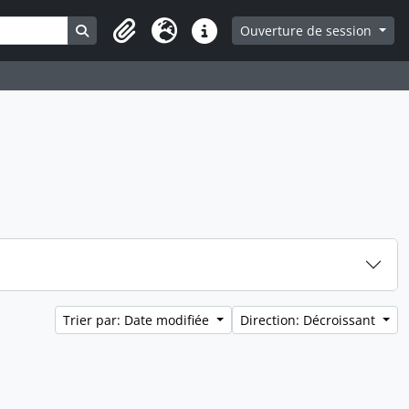
Search in browse page
Ouverture de session
Presse-papier
Langue
Liens rapides
Trier par: Date modifiée
Direction: Décroissant