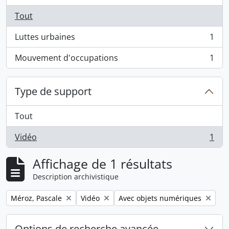
Tout
Luttes urbaines
1
, 1 résultats
Mouvement d'occupations
1
, 1 résultats
Type de support
Tout
Vidéo
1
, 1 résultats
Affichage de 1 résultats
Description archivistique
Remove filter:
Remove filter:
Remove filter:
Méroz, Pascale
Vidéo
Avec objets numériques
Options de recherche avancée