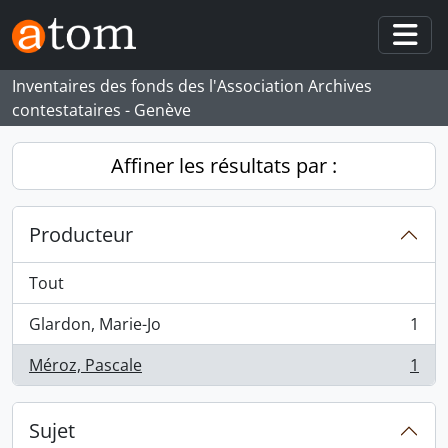
Skip to main content
Togg
Inventaires des fonds des l'Association Archives
contestataires - Genève
Affiner les résultats par :
Producteur
Tout
Glardon, Marie-Jo
1
, 1 résultats
Méroz, Pascale
1
, 1 résultats
Sujet