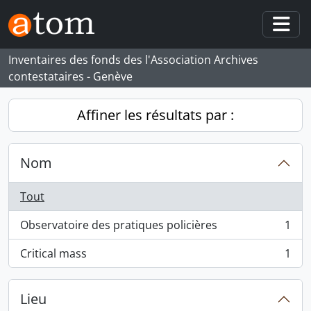
Skip to main content
Togg
Inventaires des fonds des l'Association Archives
contestataires - Genève
Affiner les résultats par :
Nom
Tout
Observatoire des pratiques policières
1
, 1 résultats
Critical mass
1
, 1 résultats
Lieu