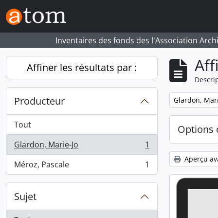
Skip to main content
Inventaires des fonds des l'Association Arch
Aff
Affiner les résultats par :
Descrip
Producteur
Remove filter:
Glardon, Mari
Tout
Options 
Glardon, Marie-Jo
1
, 1 résultats
Aperçu av
Méroz, Pascale
1
, 1 résultats
Sujet