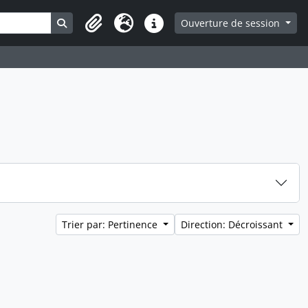
Search in browse page
Ouverture de session
Presse-papier
Langue
Liens rapides
Trier par: Pertinence
Direction: Décroissant