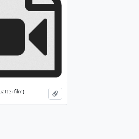
atte (film)
Ajouter au presse-papier