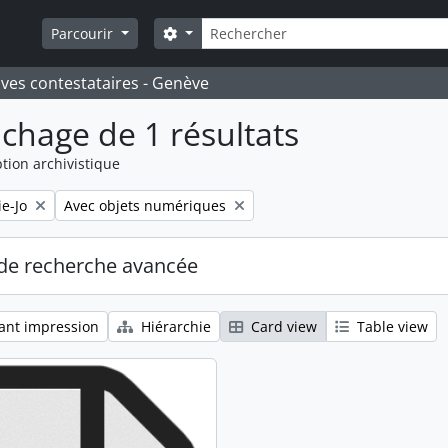
Rechercher
Search options
Parcourir
ives contestataires - Genève
ichage de 1 résultats
tion archivistique
Remove filter:
e-Jo
Avec objets numériques
de recherche avancée
ant impression
Hiérarchie
Card view
Table view