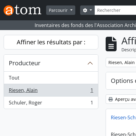
Skip to main content
Rechercher
Search options
Parcourir
Inventaires des fonds des l'Association Arch
Aff
Affiner les résultats par :
Descrip
Producteur
Remove filter:
Riesen, Alain
Tout
Options 
Riesen, Alain
1
, 1 résultats
Aperçu av
Schuler, Roger
1
, 1 résultats
Riesen-Sch
Riesen-Sch