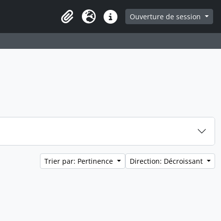
ge
Ouverture de session
Presse-papier
Langue
Liens rapides
Trier par: Pertinence
Direction: Décroissant