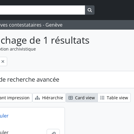
Search in browse pa
ives contestataires - Genève
ichage de 1 résultats
tion archivistique
de recherche avancée
ant impression
Hiérarchie
Card view
Table view
uler
uler