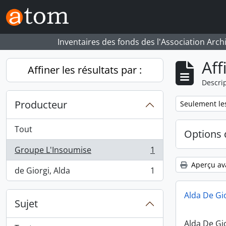
Skip to main content
Inventaires des fonds des l'Association Arch
Aff
Affiner les résultats par :
Descrip
Producteur
Remove filter:
Seulement les
Tout
Options 
Groupe L'Insoumise
1
, 1 résultats
Aperçu av
de Giorgi, Alda
1
, 1 résultats
Alda De Gi
Sujet
Alda De Gi