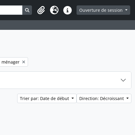
Search in browse page
Ouverture de session
Presse-papier
Langue
Liens rapides
filter:
e ménager
Trier par: Date de début
Direction: Décroissant