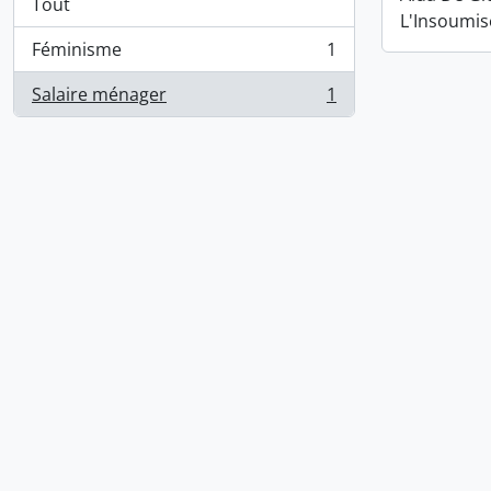
Tout
L'Insoumis
Féminisme
1
, 1 résultats
Salaire ménager
1
, 1 résultats