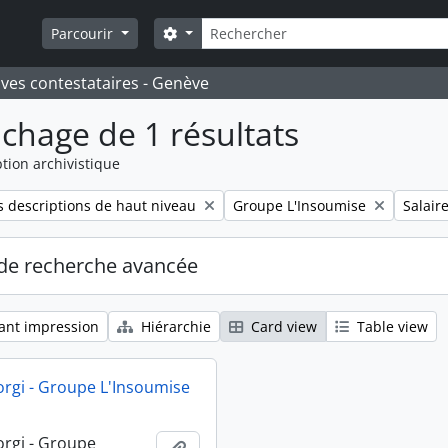
Rechercher
Search options
Parcourir
ives contestataires - Genève
ichage de 1 résultats
tion archivistique
Remove filter:
Remove 
 descriptions de haut niveau
Groupe L'Insoumise
Salair
de recherche avancée
ant impression
Hiérarchie
Card view
Table view
orgi - Groupe L'Insoumise
orgi - Groupe