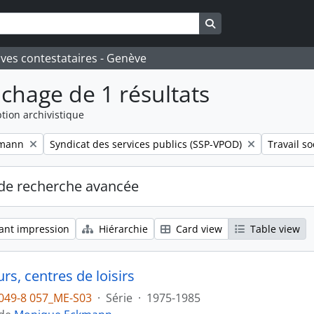
Search in browse pa
ives contestataires - Genève
ichage de 1 résultats
tion archivistique
Remove filter:
Remove fil
kmann
Syndicat des services publics (SSP-VPOD)
Travail so
de recherche avancée
ant impression
Hiérarchie
Card view
Table view
s, centres de loisirs
049-8 057_ME-S03
·
Série
·
1975-1985