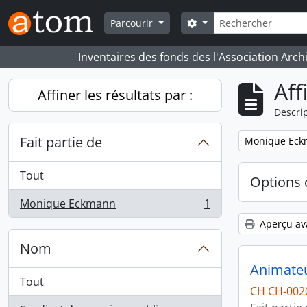
Skip to main content
Rechercher
Search options
Parcourir
Inventaires des fonds des l'Association Arch
Aff
Affiner les résultats par :
Descrip
Fait partie de
Remove filter:
Monique Ec
Tout
Options 
Monique Eckmann
1
, 1 résultats
Aperçu av
Nom
Animateur
Tout
CH CH-002