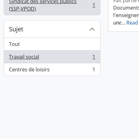
Fait partie
Syndicat des services publics
1
Documents 
, 1 résultats
(SSP-VPOD)
l'enseigne
une
…
Read
Sujet
Tout
Travail social
1
, 1 résultats
Centres de loisirs
1
, 1 résultats