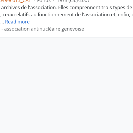
049-8 013_CAT
·
Fonds
·
1975 (ca.)-2007
des archives de l'association. Elles comprennent trois type
 ceux relatifs au fonctionnement de l'association et, enfin
r
…
Read more
- association antinucléaire genevoise