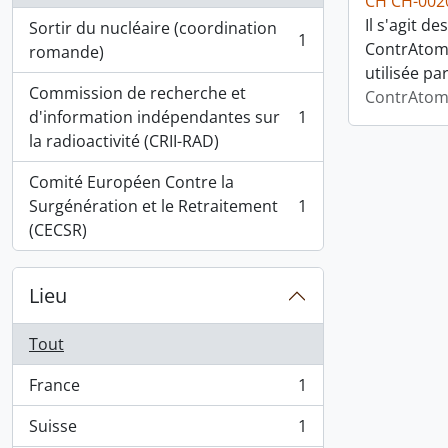
CH CH-002
Il s'agit 
Sortir du nucléaire (coordination
1
ContrAtom,
, 1 résultats
romande)
utilisée pa
Commission de recherche et
ContrAtom 
d'information indépendantes sur
1
, 1 résultats
la radioactivité (CRII-RAD)
Comité Européen Contre la
Surgénération et le Retraitement
1
, 1 résultats
(CECSR)
Lieu
Tout
France
1
, 1 résultats
Suisse
1
, 1 résultats