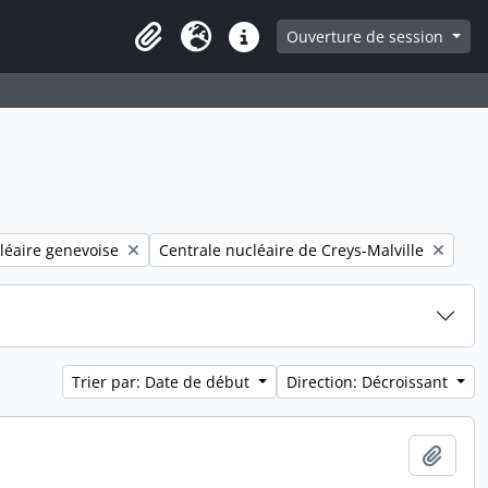
ge
Ouverture de session
Presse-papier
Langue
Liens rapides
Remove filter:
léaire genevoise
Centrale nucléaire de Creys-Malville
Trier par: Date de début
Direction: Décroissant
Ajout