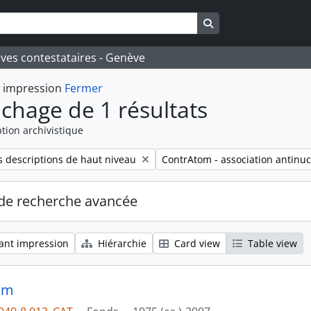
Search in browse pa
ives contestataires - Genève
t impression
Fermer
ichage de 1 résultats
tion archivistique
Remove filter:
 descriptions de haut niveau
ContrAtom - association antinuc
de recherche avancée
ant impression
Hiérarchie
Card view
Table view
om