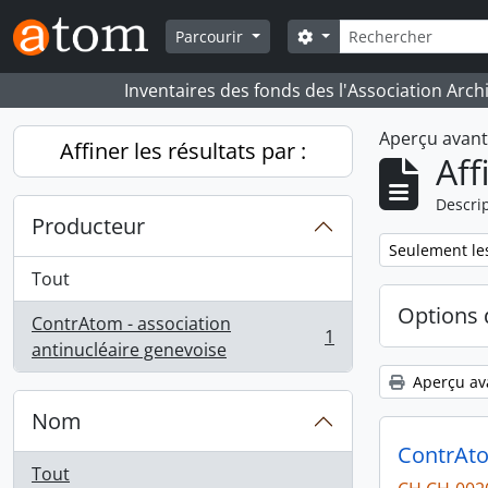
Skip to main content
Rechercher
Search options
Parcourir
Inventaires des fonds des l'Association Arch
Aperçu avan
Affiner les résultats par :
Aff
Descrip
Producteur
Remove filter:
Seulement les
Tout
Options 
ContrAtom - association
1
, 1 résultats
antinucléaire genevoise
Aperçu av
Nom
ContrAt
Tout