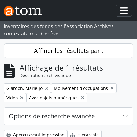
Skip to main content
Togg
Inventaires des fonds des l'Association Archives
contestataires - Genève
Affiner les résultats par :
Affichage de 1 résultats
Description archivistique
Remove filter:
Remove filter:
Glardon, Marie-Jo
Mouvement d'occupations
Remove filter:
Remove filter:
Vidéo
Avec objets numériques
Options de recherche avancée
Aperçu avant impression
Hiérarchie