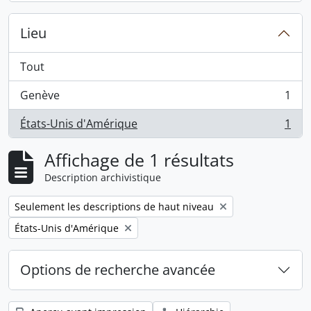
Lieu
Tout
Genève
1
, 1 résultats
États-Unis d'Amérique
1
, 1 résultats
Affichage de 1 résultats
Description archivistique
Remove filter:
Seulement les descriptions de haut niveau
Remove filter:
États-Unis d'Amérique
Options de recherche avancée