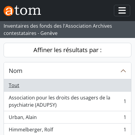
Skip to main content
Togg
Inventaires des fonds des l'Association Archives
contestataires - Genève
Affiner les résultats par :
Nom
Tout
Association pour les droits des usagers de la
1
, 1 résultats
psychiatrie (ADUPSY)
Urban, Alain
1
, 1 résultats
Himmelberger, Rolf
1
, 1 résultats