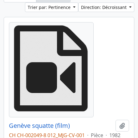
Trier par: Pertinence
Direction: Décroissant
Genève squatte (film)
Ajout
CH CH-002049-8 012_MJG-CV-001
·
Pièce
·
1982