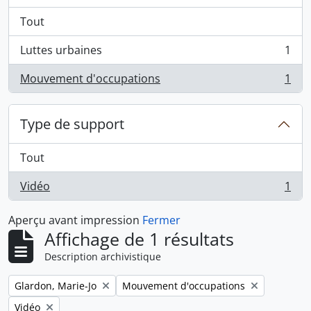
Tout
Luttes urbaines
1
, 1 résultats
Mouvement d'occupations
1
, 1 résultats
Type de support
Tout
Vidéo
1
, 1 résultats
Aperçu avant impression
Fermer
Affichage de 1 résultats
Description archivistique
Remove filter:
Remove filter:
Glardon, Marie-Jo
Mouvement d'occupations
Remove filter:
Vidéo