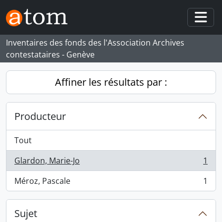
Skip to main content
Togg
Inventaires des fonds des l'Association Archives
contestataires - Genève
Affiner les résultats par :
Producteur
Tout
Glardon, Marie-Jo
1
, 1 résultats
Méroz, Pascale
1
, 1 résultats
Sujet