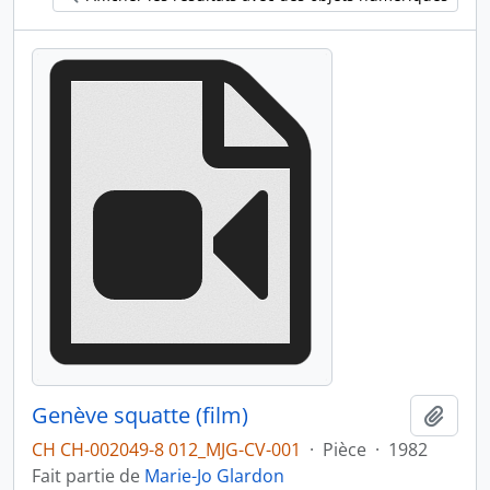
Genève squatte (film)
Ajout
CH CH-002049-8 012_MJG-CV-001
·
Pièce
·
1982
Fait partie de
Marie-Jo Glardon