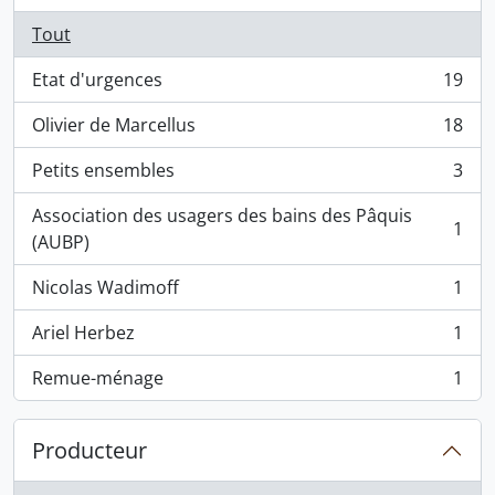
Tout
Etat d'urgences
19
, 19 résultats
Olivier de Marcellus
18
, 18 résultats
Petits ensembles
3
, 3 résultats
Association des usagers des bains des Pâquis
1
, 1 résultats
(AUBP)
Nicolas Wadimoff
1
, 1 résultats
Ariel Herbez
1
, 1 résultats
Remue-ménage
1
, 1 résultats
Producteur