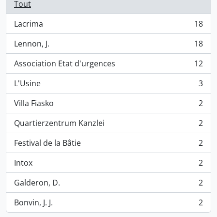
Tout
Lacrima
18
, 18 résultats
Lennon, J.
18
, 18 résultats
Association Etat d'urgences
12
, 12 résultats
L'Usine
3
, 3 résultats
Villa Fiasko
2
, 2 résultats
Quartierzentrum Kanzlei
2
, 2 résultats
Festival de la Bâtie
2
, 2 résultats
Intox
2
, 2 résultats
Galderon, D.
2
, 2 résultats
Bonvin, J. J.
2
, 2 résultats