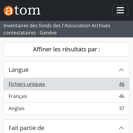
Skip to main content
Togg
Inventaires des fonds des l'Association Archives
contestataires - Genève
Affiner les résultats par :
Langue
Fichiers uniques
46
, 46 résultats
Français
46
, 46 résultats
Anglais
37
, 37 résultats
Fait partie de