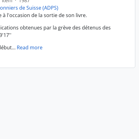
Item
·
1987
sonniers de Suisse (ADPS)
à l'occasion de la sortie de son livre.
ndications obtenues par la grève des détenus des
'17''
début
…
Read more