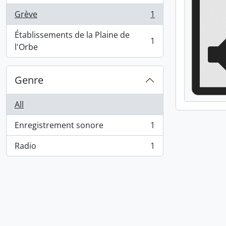
Grève
1
, 1 results
Établissements de la Plaine de
1
, 1 results
l'Orbe
Genre
All
Enregistrement sonore
1
, 1 results
Radio
1
, 1 results