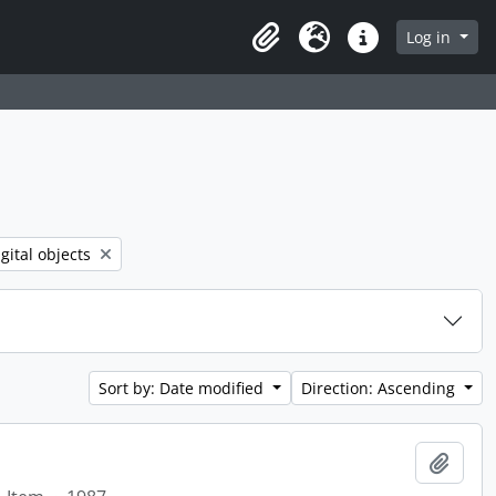
Log in
Clipboard
Language
Quick links
filter:
gital objects
Sort by: Date modified
Direction: Ascending
Add t