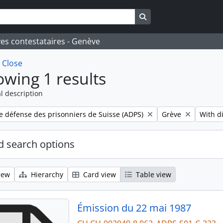
Search in browse page
ves contestataires - Genève
w
Close
wing 1 results
l description
Remove filter:
Remove 
e défense des prisonniers de Suisse (ADPS)
Grève
With di
 search options
iew
Hierarchy
Card view
Table view
Émission du 22 mai 1987