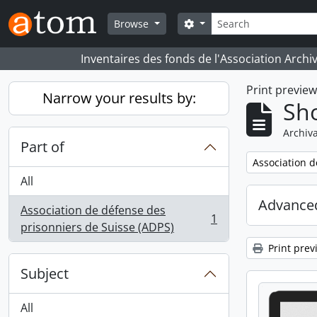
Skip to main content
Search
Search options
Browse
Inventaires des fonds de l'Association Archi
Print previe
Narrow your results by:
Sho
Archiva
Part of
Remove filter:
Association d
All
Advanced
Association de défense des
1
, 1 results
prisonniers de Suisse (ADPS)
Print prev
Subject
All