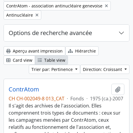
Remove filter:
ContrAtom - association antinucléaire genevoise
Remove filter:
Antinucléaire
Options de recherche avancée
Aperçu avant impression
Hiérarchie
Card view
Table view
Trier par: Pertinence
Direction: Croissant
ContrAtom
Ajout
CH CH-002049-8 013_CAT
·
Fonds
·
1975 (ca.)-2007
Il s'agit des archives de l'association. Elles
comprennent trois types de documents : ceux sur
les campagnes menées par ContrAtom, ceux
relatifs au fonctionnement de l'association et,