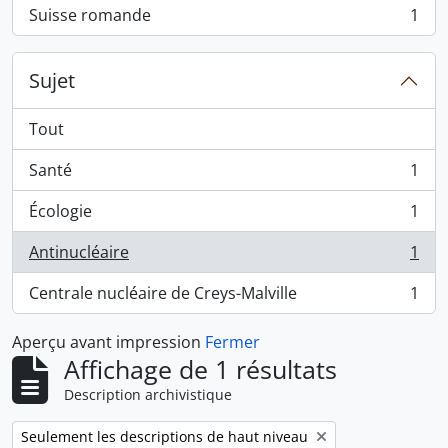
Suisse romande
1
, 1 résultats
Sujet
Tout
Santé
1
, 1 résultats
Écologie
1
, 1 résultats
Antinucléaire
1
, 1 résultats
Centrale nucléaire de Creys-Malville
1
, 1 résultats
Aperçu avant impression
Fermer
Affichage de 1 résultats
Description archivistique
Remove filter:
Seulement les descriptions de haut niveau