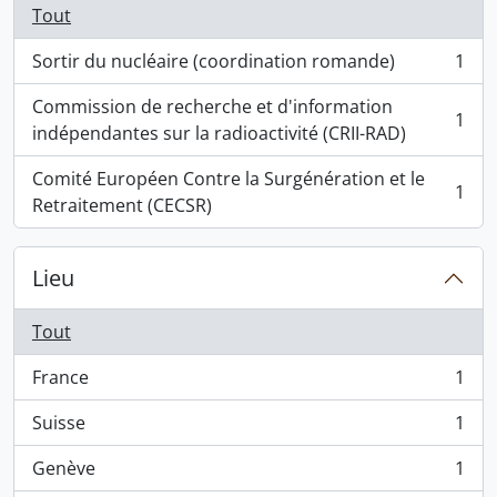
Tout
Sortir du nucléaire (coordination romande)
1
, 1 résultats
Commission de recherche et d'information
1
, 1 résultats
indépendantes sur la radioactivité (CRII-RAD)
Comité Européen Contre la Surgénération et le
1
, 1 résultats
Retraitement (CECSR)
Lieu
Tout
France
1
, 1 résultats
Suisse
1
, 1 résultats
Genève
1
, 1 résultats