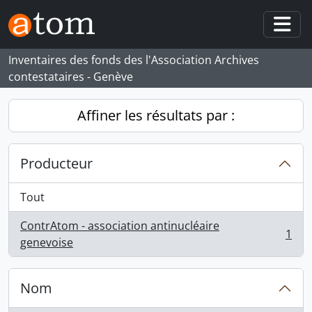
Skip to main content
Togg
Inventaires des fonds des l'Association Archives
contestataires - Genève
Affiner les résultats par :
Producteur
Tout
ContrAtom - association antinucléaire
1
, 1 résultats
genevoise
Nom