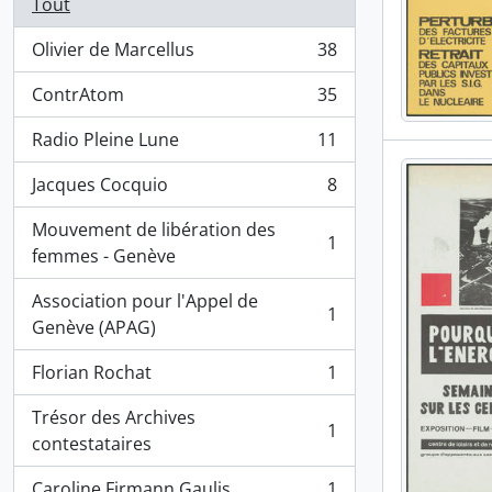
Tout
Olivier de Marcellus
38
, 38 résultats
ContrAtom
35
, 35 résultats
Radio Pleine Lune
11
, 11 résultats
Jacques Cocquio
8
, 8 résultats
Mouvement de libération des
1
, 1 résultats
femmes - Genève
Association pour l'Appel de
1
, 1 résultats
Genève (APAG)
Florian Rochat
1
, 1 résultats
Trésor des Archives
1
, 1 résultats
contestataires
Caroline Firmann Gaulis
1