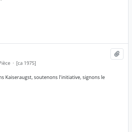
Ajout
Pièce
·
[ca 1975]
s Kaiseraugst, soutenons l'initiative, signons le