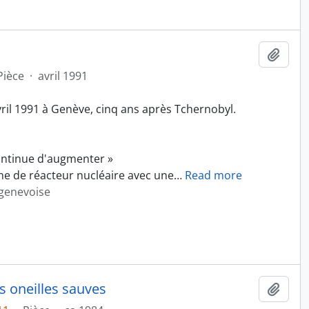
Ajout
Pièce
·
avril 1991
vril 1991 à Genève, cinq ans après Tchernobyl.
ontinue d'augmenter »
e de réacteur nucléaire avec une
…
Read more
 genevoise
 oneilles sauves
Ajout