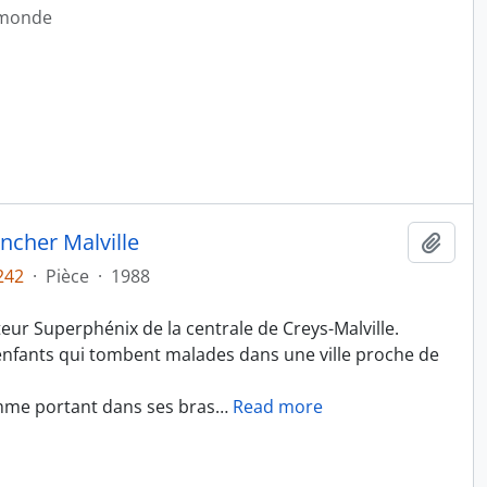
n monde
ncher Malville
Ajout
242
·
Pièce
·
1988
eur Superphénix de la centrale de Creys-Malville.
 enfants qui tombent malades dans une ville proche de
mme portant dans ses bras
…
Read more