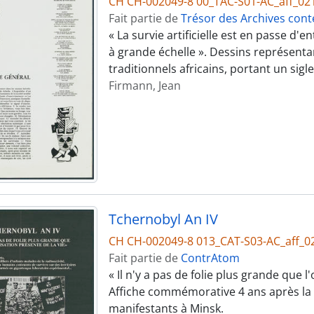
CH CH-002049-8 00_TAC-S01-AC_aff_02
Fait partie de
Trésor des Archives cont
« La survie artificielle est en passe d
à grande échelle ». Dessins représen
traditionnels africains, portant un sigle
Firmann, Jean
Tchernobyl An IV
CH CH-002049-8 013_CAT-S03-AC_aff_0
Fait partie de
ContrAtom
« Il n'y a pas de folie plus grande que l
Affiche commémorative 4 ans après la
manifestants à Minsk.