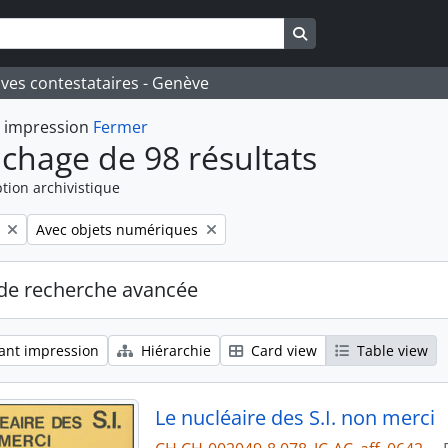
Search in browse pa
ives contestataires - Genève
t impression
Fermer
ichage de 98 résultats
tion archivistique
Remove filter:
Avec objets numériques
de recherche avancée
ant impression
Hiérarchie
Card view
Table view
Le nucléaire des S.I. non merci