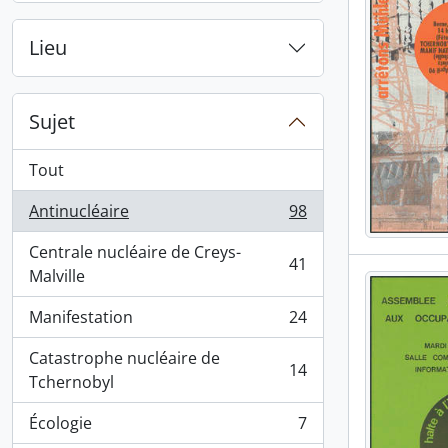
Lieu
Sujet
Tout
Antinucléaire
98
, 98 résultats
Centrale nucléaire de Creys-
41
, 41 résultats
Malville
Manifestation
24
, 24 résultats
Catastrophe nucléaire de
14
, 14 résultats
Tchernobyl
Écologie
7
, 7 résultats