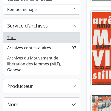
, 1 résultats
Remue-ménage
1
, 1 résultats
Service d'archives
Tout
Archives contestataires
97
, 97 résultats
Archives du Mouvement de
libération des femmes (MLF),
1
, 1 résultats
Genève
Producteur
Nom