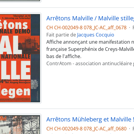
Arrêtons Malville / Malville still
CH CH-002049-8 078_JC-AC_aff_0678
·
Fait partie de
Jacques Cocquio
Affiche annonçant une manifestation na
française Superphénix de Creys-Malville
bas de l'affiche.
ContrAtom - association antinucléaire
Arrêtons Mühleberg et Malville !
CH CH-002049-8 078_JC-AC_aff_0680
·