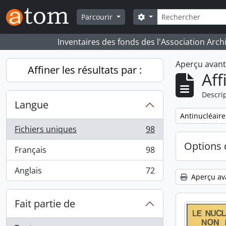
Skip to main content
Rechercher
Search options
Parcourir
Inventaires des fonds des l'Association Arch
Aperçu avan
Affiner les résultats par :
Aff
Descrip
Langue
Remove filter:
Antinucléaire
Fichiers uniques
98
, 98 résultats
Options 
Français
98
, 98 résultats
Anglais
72
, 72 résultats
Aperçu av
Fait partie de