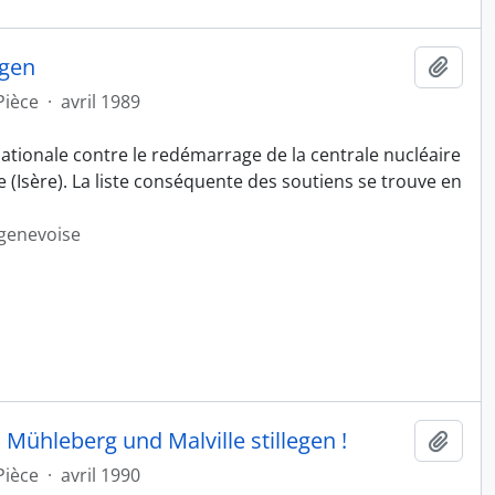
egen
Ajout
Pièce
·
avril 1989
tionale contre le redémarrage de la centrale nucléaire
 (Isère). La liste conséquente des soutiens se trouve en
 genevoise
 Mühleberg und Malville stillegen !
Ajout
Pièce
·
avril 1990