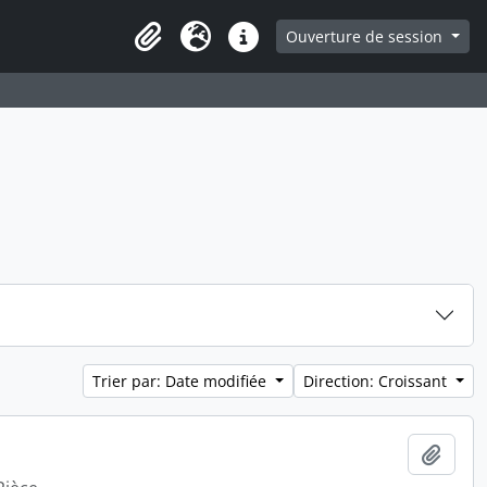
ge
Ouverture de session
Presse-papier
Langue
Liens rapides
Trier par: Date modifiée
Direction: Croissant
Ajout