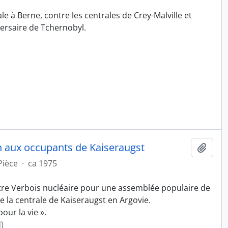
e à Berne, contre les centrales de Crey-Malville et
ersaire de Tchernobyl.
 aux occupants de Kaiseraugst
Ajout
Pièce
·
ca 1975
tre Verbois nucléaire pour une assemblée populaire de
e la centrale de Kaiseraugst en Argovie.
our la vie ».
)