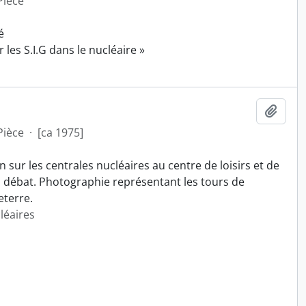
Pièce
é
 les S.I.G dans le nucléaire »
Ajout
Pièce
·
[ca 1975]
sur les centrales nucléaires au centre de loisirs et de
, débat. Photographie représentant les tours de
eterre.
léaires