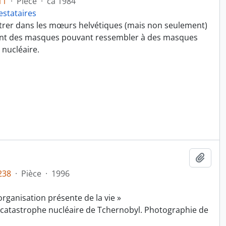
11
·
Pièce
·
ca 1984
estataires
'entrer dans les mœurs helvétiques (mais non seulement)
tant des masques pouvant ressembler à des masques
 nucléaire.
Ajout
238
·
Pièce
·
1996
'organisation présente de la vie »
 catastrophe nucléaire de Tchernobyl. Photographie de