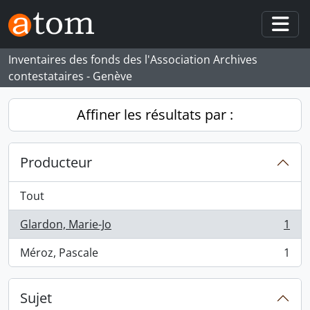
Skip to main content
Togg
Inventaires des fonds des l'Association Archives
contestataires - Genève
Affiner les résultats par :
Producteur
Tout
Glardon, Marie-Jo
1
, 1 résultats
Méroz, Pascale
1
, 1 résultats
Sujet