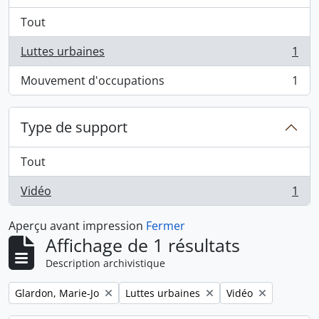
Tout
Luttes urbaines
1
, 1 résultats
Mouvement d'occupations
1
, 1 résultats
Type de support
Tout
Vidéo
1
, 1 résultats
Aperçu avant impression
Fermer
Affichage de 1 résultats
Description archivistique
Remove filter:
Remove filter:
Remove filter:
Glardon, Marie-Jo
Luttes urbaines
Vidéo