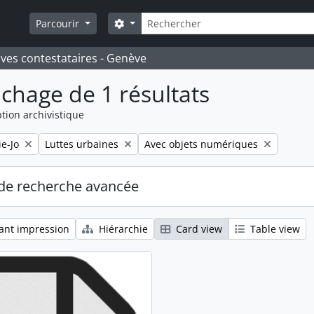
Rechercher
Search options
Parcourir
ives contestataires - Genève
ichage de 1 résultats
tion archivistique
Remove filter:
Remove filter:
e-Jo
Luttes urbaines
Avec objets numériques
de recherche avancée
ant impression
Hiérarchie
Card view
Table view