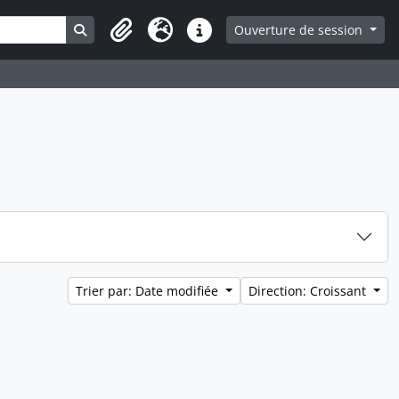
Search in browse page
Ouverture de session
Presse-papier
Langue
Liens rapides
Trier par: Date modifiée
Direction: Croissant