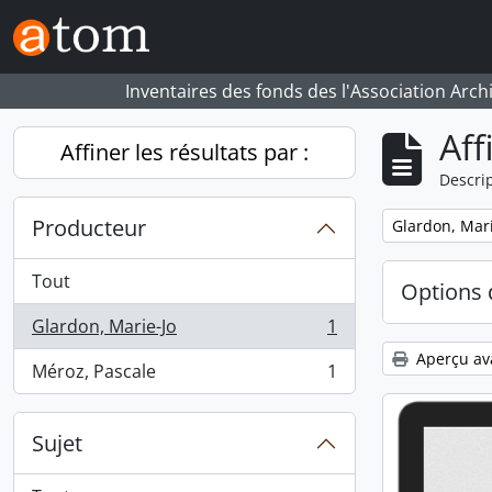
Skip to main content
Inventaires des fonds des l'Association Arch
Aff
Affiner les résultats par :
Descrip
Producteur
Remove filter:
Glardon, Mari
Tout
Options 
Glardon, Marie-Jo
1
, 1 résultats
Aperçu av
Méroz, Pascale
1
, 1 résultats
Sujet