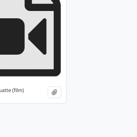
atte (film)
Ajouter au presse-papier