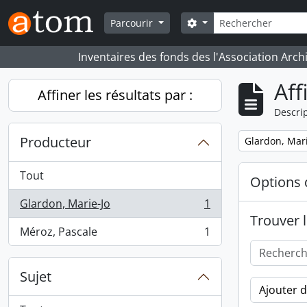
Skip to main content
Rechercher
Search options
Parcourir
Inventaires des fonds des l'Association Arch
Aff
Affiner les résultats par :
Descrip
Producteur
Remove filter:
Glardon, Mari
Tout
Options 
Glardon, Marie-Jo
1
, 1 résultats
Trouver l
Méroz, Pascale
1
, 1 résultats
Sujet
Ajouter 