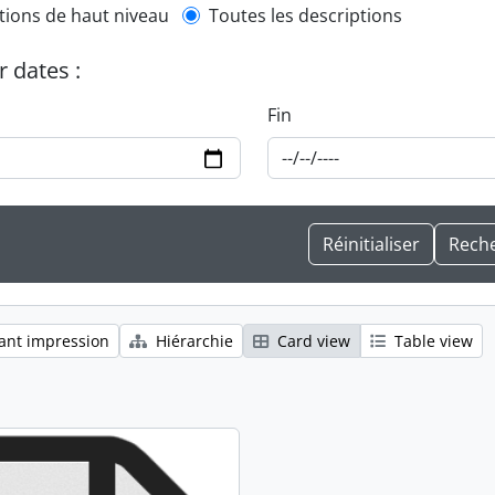
l description filter
tions de haut niveau
Toutes les descriptions
r dates :
Fin
ant impression
Hiérarchie
Card view
Table view