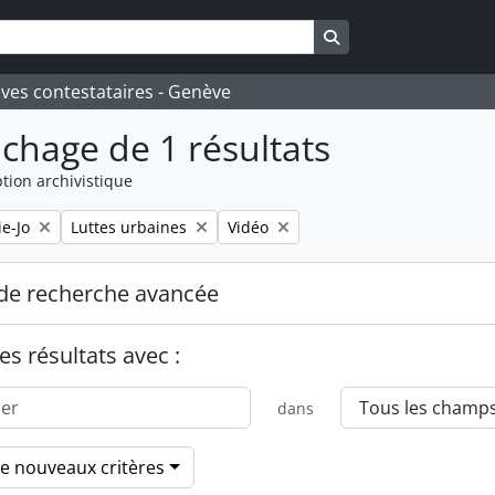
Search in browse pa
ives contestataires - Genève
ichage de 1 résultats
tion archivistique
Remove filter:
Remove filter:
e-Jo
Luttes urbaines
Vidéo
de recherche avancée
es résultats avec :
dans
de nouveaux critères