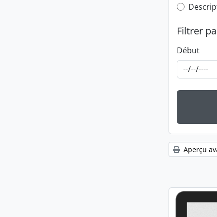
Top-leve
Descrip
Filtrer pa
Début
Aperçu av