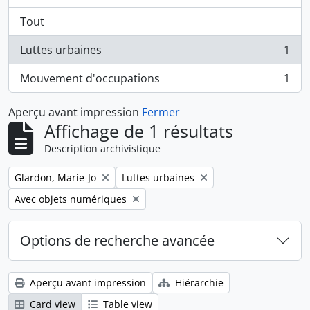
Tout
Luttes urbaines
1
, 1 résultats
Mouvement d'occupations
1
, 1 résultats
Aperçu avant impression
Fermer
Affichage de 1 résultats
Description archivistique
Remove filter:
Remove filter:
Glardon, Marie-Jo
Luttes urbaines
Remove filter:
Avec objets numériques
Options de recherche avancée
Aperçu avant impression
Hiérarchie
Card view
Table view