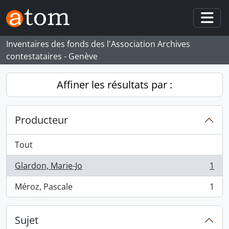
Skip to main content
Togg
Inventaires des fonds des l'Association Archives
contestataires - Genève
Affiner les résultats par :
Producteur
Tout
Glardon, Marie-Jo
1
, 1 résultats
Méroz, Pascale
1
, 1 résultats
Sujet