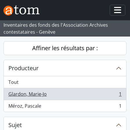
Skip to main content
Togg
Inventaires des fonds des l'Association Archives
contestataires - Genève
Affiner les résultats par :
Producteur
Tout
Glardon, Marie-Jo
1
, 1 résultats
Méroz, Pascale
1
, 1 résultats
Sujet