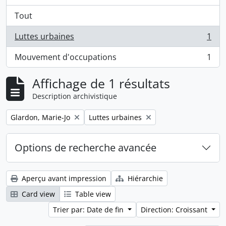
Tout
Luttes urbaines
1
, 1 résultats
Mouvement d'occupations
1
, 1 résultats
Affichage de 1 résultats
Description archivistique
Remove filter:
Remove filter:
Glardon, Marie-Jo
Luttes urbaines
Options de recherche avancée
Aperçu avant impression
Hiérarchie
Card view
Table view
Trier par: Date de fin
Direction: Croissant