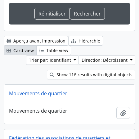
Aperçu avant impression
Hiérarchie
Card view
Table view
Trier par: Identifiant
Direction: Décroissant
Show 116 results with digital objects
Mouvements de quartier
Mouvements de quartier
Ajout
Fédération des associations de quartiers et