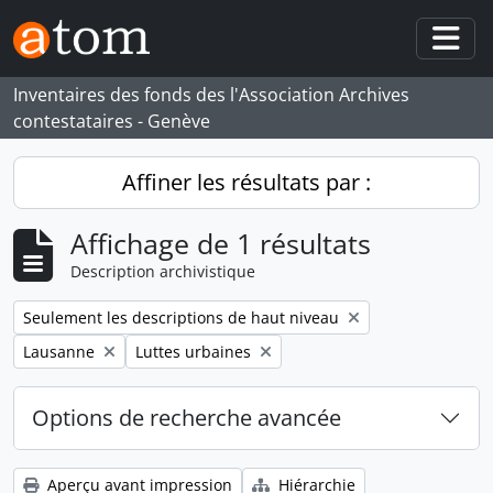
Skip to main content
Togg
Inventaires des fonds des l'Association Archives
contestataires - Genève
Affiner les résultats par :
Affichage de 1 résultats
Description archivistique
Remove filter:
Seulement les descriptions de haut niveau
Remove filter:
Remove filter:
Lausanne
Luttes urbaines
Options de recherche avancée
Aperçu avant impression
Hiérarchie