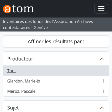
Skip to main content
Togg
Inventaires des fonds des l'Association Archives
contestataires - Genève
Affiner les résultats par :
Producteur
Tout
Glardon, Marie-Jo
1
, 1 résultats
Méroz, Pascale
1
, 1 résultats
Sujet