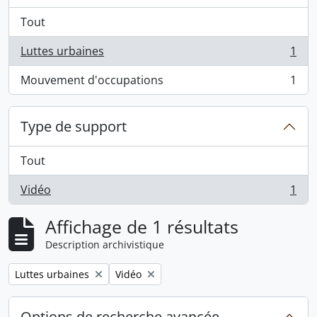
Tout
Luttes urbaines
1
, 1 résultats
Mouvement d'occupations
1
, 1 résultats
Type de support
Tout
Vidéo
1
, 1 résultats
Affichage de 1 résultats
Description archivistique
Remove filter:
Remove filter:
Luttes urbaines
Vidéo
Options de recherche avancée